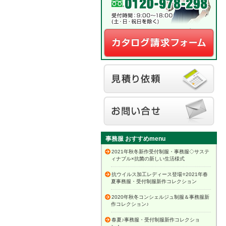
事務服 おすすめmenu
2021年秋冬新作受付制服・事務服◇サステ
ィナブル×抗菌の新しい生活様式
抗ウイルス加工レディース登場⭐2021年春
夏事務服・受付制服新作コレクション
2020年秋冬コンシェルジュ制服＆事務服新
作コレクション♪
春夏♪事務服・受付制服新作コレクショ