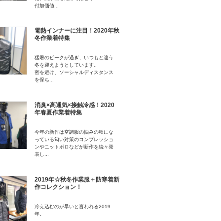
付加価値...
電熱インナーに注目！2020年秋
冬作業着特集
猛暑のピークが過ぎ、いつもと違う
冬を迎えようとしています。
密を避け、ソーシャルディスタンス
を保ち...
消臭×高通気×接触冷感！2020
年春夏作業着特集
今年の新作は空調服の悩みの種にな
っている匂い対策のコンプレッショ
ンやニットポロなどが新作を続々発
表し...
2019年☆秋冬作業服＋防寒着新
作コレクション！
冷え込むのが早いと言われる2019
年。