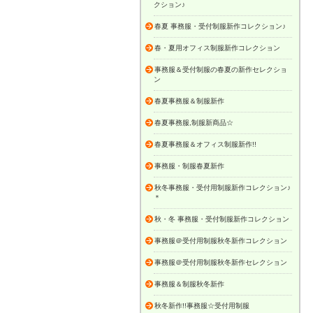
クション♪
春夏 事務服・受付制服新作コレクション♪
春・夏用オフィス制服新作コレクション
事務服＆受付制服の春夏の新作セレクショ
ン
春夏事務服＆制服新作
春夏事務服,制服新商品☆
春夏事務服＆オフィス制服新作!!
事務服・制服春夏新作
秋冬事務服・受付用制服新作コレクション♪
＊
秋・冬 事務服・受付制服新作コレクション
事務服＠受付用制服秋冬新作コレクション
事務服＠受付用制服秋冬新作セレクション
事務服＆制服秋冬新作
秋冬新作!!事務服☆受付用制服