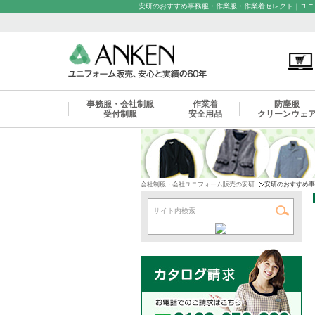
安研のおすすめ事務服・作業服・作業着セレクト｜ユニ
事務服・会社制服
作業着
防塵服
受付制服
安全用品
クリーンウェ
会社制服・会社ユニフォーム販売の安研
安研のおすすめ事