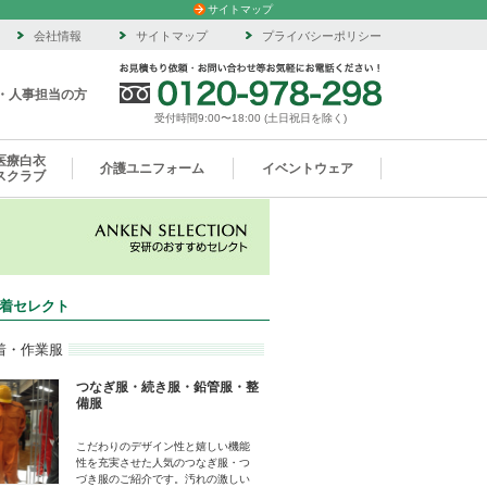
サイトマップ
会社情報
サイトマップ
プライバシーポリシー
・人事担当の方
受付時間9:00〜18:00 (土日祝日を除く)
医療白衣
介護ユニフォーム
イベントウェア
スクラブ
業着セレクト
着・作業服
つなぎ服・続き服・鉛管服・整
備服
こだわりのデザイン性と嬉しい機能
性を充実させた人気のつなぎ服・つ
づき服のご紹介です。汚れの激しい