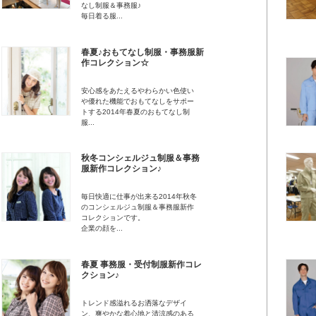
なし制服＆事務服♪
毎日着る服...
春夏♪おもてなし制服・事務服新
作コレクション☆
安心感をあたえるやわらかい色使い
や優れた機能でおもてなしをサポー
トする2014年春夏のおもてなし制
服...
秋冬コンシェルジュ制服＆事務
服新作コレクション♪
毎日快適に仕事が出来る2014年秋冬
のコンシェルジュ制服＆事務服新作
コレクションです。
企業の顔を...
春夏 事務服・受付制服新作コレ
クション♪
トレンド感溢れるお洒落なデザイ
ン、爽やかな着心地と清涼感のある