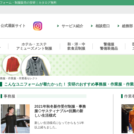
フォーム・制服販売の安研｜カタログ無料
公式通販サイト
サービス紹介
相談窓口
総務部
ホテル・エステ
和・洋・中
警備服
ア
アミューズメント制服
飲食店制服
警備装備品
務服・作業服・作業着セレクト
こんなユニフォームが着たかった！ 安研のおすすめ事務服・作業服・作
事務服
作業
2021年秋冬新作受付制服・事務
服◇サスティナブル×抗菌の新
しい生活様式
新しい生活様式になってからもう1年
以上経ちました。