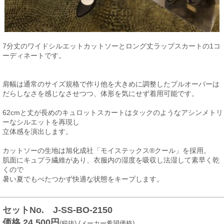
7分丈のワイドシルエットカットソーとロング丈ラップスカートの1コ
ーディネートです。
肩幅は通常のサイズ規格で作り他を大きめに調整したプルオーバーは
だらしなさを感じなさせつつ、体形を気にせず着用可能です。
62cmと丈が長めのキュロットスカートはタックのようなアシンメトリ
ーなシルエットを再現し
立体感を演出します。
カットソーの生地は旭化成社「モイステックス®クール」を採用。
肌面にキュプラ繊維があり、衣服内の湿度を吸収し法湿して素早く乾
くので
暑い夏でもべたつかず快適な状態をキープします。
セットNo. J-SS-BO-2150
価格 24,500円
(税抜) (メーカー希望価格)