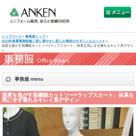
トップページ
>
事務服トップ
>
2023年春夏事務制服◇更に着やすい柔らか素材のモダンシルエット⭐
>
湿度を逃がす高機能カットソー×ラップスカート♩体系を気にせず着れるキレイ系デザイ
ン
事務服 menu
湿度を逃がす高機能カットソー×ラップスカート♩体系を
気にせず着れるキレイ系デザイン